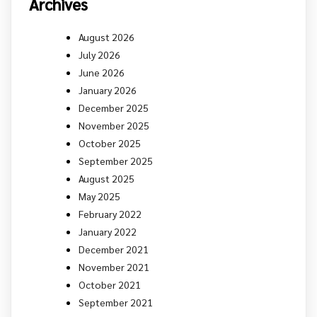
Archives
August 2026
July 2026
June 2026
January 2026
December 2025
November 2025
October 2025
September 2025
August 2025
May 2025
February 2022
January 2022
December 2021
November 2021
October 2021
September 2021