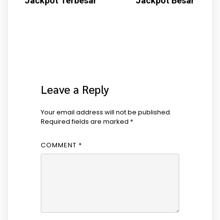
Jackpot Terbesar
Jackpot Besar
Leave a Reply
Your email address will not be published.
Required fields are marked
*
COMMENT
*