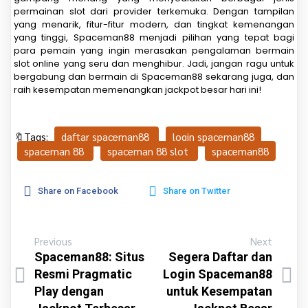
permainan slot dari provider terkemuka. Dengan tampilan
yang menarik, fitur-fitur modern, dan tingkat kemenangan
yang tinggi, Spaceman88 menjadi pilihan yang tepat bagi
para pemain yang ingin merasakan pengalaman bermain
slot online yang seru dan menghibur. Jadi, jangan ragu untuk
bergabung dan bermain di Spaceman88 sekarang juga, dan
raih kesempatan memenangkan jackpot besar hari ini!
🔖Tags:
daftar spaceman88
login spaceman88
spaceman 88
spaceman 88 slot
spaceman88
Share on Facebook
Share on Twitter
Previous
Next
Spaceman88: Situs
Segera Daftar dan
Resmi Pragmatic
Login Spaceman88
Play dengan
untuk Kesempatan