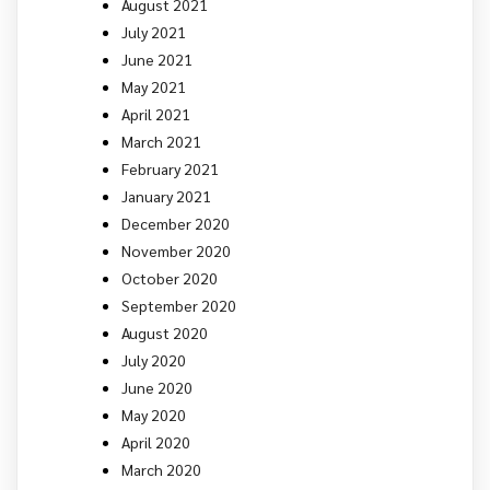
August 2021
July 2021
June 2021
May 2021
April 2021
March 2021
February 2021
January 2021
December 2020
November 2020
October 2020
September 2020
August 2020
July 2020
June 2020
May 2020
April 2020
March 2020