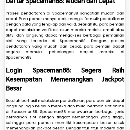
Daftar Spaceman88: Mudah dan Cepat
Proses pendaftaran di Spaceman88 sangatlah mudah dan
cepat. Para pemain hanya perlu mengisi formulir pendaftaran
dengan data yang lengkap dan valid. Setelah itu, para pemain
dapat melakukan verifikasi akun mereka melalui email atau
SMS, dan langsung dapat mengakses berbagai permainan
slot yang tersedia di Spaceman88. Dengan proses
pendaftaran yang mudah dan cepat, para pemain dapat
segera memulai petualangan berjudi mereka di
Spaceman88.
Login Spaceman88: Segera Raih
Kesempatan Memenangkan Jackpot
Besar
Setelah berhasil melakukan pendaftaran, para pemain dapat
langsung login ke akun mereka dan mulai bermain slot online
di Spaceman88. Spaceman88 menawarkan berbagai jenis
permainan slot dengan tingkat kemenangan yang tinggi,
sehingga para pemain memiliki kesempatan besar untuk
memenangkan jackpot besar. Dengan fitur-fitur modern dan