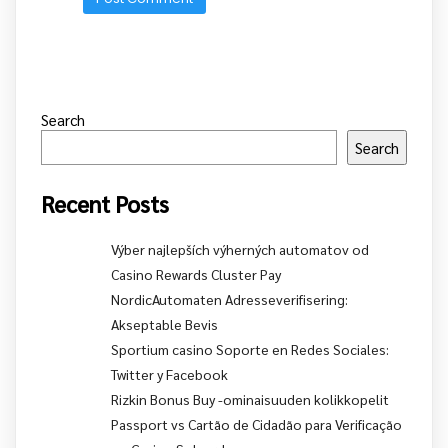
Search
Search
Recent Posts
Výber najlepších výherných automatov od
Casino Rewards Cluster Pay
NordicAutomaten Adresseverifisering:
Akseptable Bevis
Sportium casino Soporte en Redes Sociales:
Twitter y Facebook
Rizkin Bonus Buy -ominaisuuden kolikkopelit
Passport vs Cartão de Cidadão para Verificação