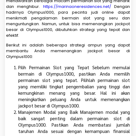
menawarkan berbagai macam permainan slot yang menarik
dan menghibur.
https://marinaoneresidences.net/
Dengan
hadirnya Olympus1000, para pecinta judi online dapat
menikmati pengalaman bermain slot yang seru dan
menguntungkan. Namun, untuk bisa memenangkan jackpot
besar di Olympus1000, dibutuhkan strategi yang tepat dan
efektif.
Berikut ini adalah beberapa strategi ampun yang dapat
membantu Anda memenangkan jackpot besar di
Olympus1000:
Pilih Permainan Slot yang Tepat Sebelum memulai
bermain di Olympus1000, pastikan Anda memilih
permainan slot yang tepat. Pilihlah permainan slot
yang memiliki tingkat pengembalian yang tinggi dan
kemungkinan menang yang besar. Hal ini akan
meningkatkan peluang Anda untuk memenangkan
jackpot besar di Olympus1000.
Manajemen Modal yang Baik Manajemen modal yang
baik sangat penting dalam permainan slot di
Olympus1000. Pastikan Anda membatasi jumlah
taruhan Anda sesuai dengan kemampuan finansial