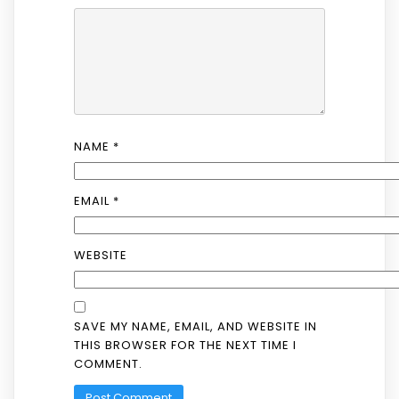
NAME
*
EMAIL
*
WEBSITE
SAVE MY NAME, EMAIL, AND WEBSITE IN
THIS BROWSER FOR THE NEXT TIME I
COMMENT.