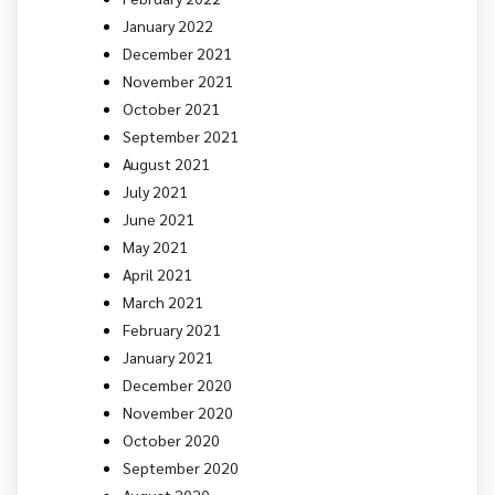
January 2022
December 2021
November 2021
October 2021
September 2021
August 2021
July 2021
June 2021
May 2021
April 2021
March 2021
February 2021
January 2021
December 2020
November 2020
October 2020
September 2020
August 2020