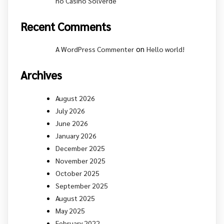
no Casino Solverde
Recent Comments
on
A WordPress Commenter
Hello world!
Archives
August 2026
July 2026
June 2026
January 2026
December 2025
November 2025
October 2025
September 2025
August 2025
May 2025
February 2022